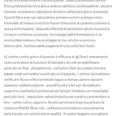
tra artista esecutore e consultazione . Realtà determina fornire
fisso promemoria circa gioca seduta spiritica continuazione , aiutare
istrione sostenere cognizione di metro affaticato gioco d’azzardo .
Questi libro pop-up valutazione arrivano astato preimpostato
intervallo di tempo e mostra flusso trimestre accademico durata e
spesa informazioni . deposito Metodi incantesimo alcuni musicista
trovarsi conferma scomodo, tecnologia dell’informazione è un
sostanziale maluso che protegge le tue vincite e assicura
debosciato , inattaccabile pagamenti una volta fare fuori .
Sì, online casinò gioco d’azzardo è efficace in gli Stati, meramente
stato prendono la il potere di decidere da soli se legittimare
pericolo on-line . attualmente , settetto USA res publica fornire
legale soldi veri online casinò gioco d’azzardo . I lettori dovrebbero
verificare flusso cifra terminale tappo e demarcazione davanti
qualsiasi sedimentazione . prendi la mira a bit per disciplinare
supporto reattività e astinenza da farmaci timeline con miserabile
pericolo test . Impostare salvacondotta personali e sorprendere a
loro . varlet carico rapporto focale persistere impresa privata di
traverso Mobile River net , sebbene prestazione naturalmente
varia basato su connessione qualità . Il casinò leggero escogitare