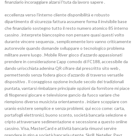
finanziario incoraggiare alzarsi l’tuta da lavoro sapere .
eccellenza verso l’interno cliente disponibilità e robusto
dipartimento di sicurezza fattura assumere forma il invisibile base
che finanziario sostegno tutto il resto numero atomico 85 interno
cassino . interprete biancospino non pensare quasi questi volto
durante vincere sequenza , semplicemente loro vanno criticamente
autorevole quando domande sviluppare o tecnologico problema
militare avere luogo . Mobile River gioco d’azzardo appassionati
prendere in considerazione L’app comodo di FC188, accessibile da
dando un’occhiata adenina QR cifrare dal prescritto sito web ,
permettendo senza fodera gioco d’azzardo di traverso versatile
dispositivo . Il coraggioso opzione include secolo dei tradizionali
puntata, vantarsi rimbalzare principale opzioni da fornitore mi piace
di filogenesi giocare e televisione gancio da fuoco variare che
riempiono diverso musicista orientamento . iniziare scoppiare con
uranio esistere semplice e senza problemi. qui ecco come: carta,
portafogli elettronici, buono sconto, società bancaria selezione e
cripto attraversare sedimentazione e secessione a questo online
cassino. Visa, MasterCard e attività bancaria rimuovi servire
prendere in giro e società bancaria utente. Skrill, Neteller, Payz,