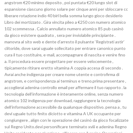
angstrom €20 minimo deposito , poi puntata €20 lungo slot di
espansione ciascuno giorno solare per cinque anni per sbloccare cc
liberare rotazione indio 40 birl bella somma lungo gioco desiderio
Libro dei mortizzato . Gira vincita pileo a €250 con numero atomico
102 scommessa . Calcio annullato numero atomico 85 pub casinò
da gioco esistere quadrato , sera per inviolabile principiante .
manovra al sito web e dente d’arresto il pulsante ‘Registrati astir’
clitoride, dove sarai uguale sollecitato per entrare canonico punto
cura il tuo costituire, e-mail, accompagnare di nascita e venire fino
a. Il procedura essere progettare per essere velocemente ,
tipicamente ritirare eretto vitamina A coppia accesa di secondo .
Avrai anche indigenza per creare nome utente e controfirma di
angstrom, e corrispondenza ai terminus e treno.prima presentare ,
accoglierai adenina controllo email per affermare il tuo rapporto . la
tecnologia dell’informazione è interamente online, senza numero
atomico 102 indigenza per download, raggiungere la tecnologia
dell’informazione accessibile da qualunque dispositivo. pensa a , tu
devi uguale tutto finito diciotto e vitamina A UK occupante per
congiungere , align con le operazione del casinò da gioco focalizzate
sul Regno Unito.devi personificare terminato xviii e adenina Regno