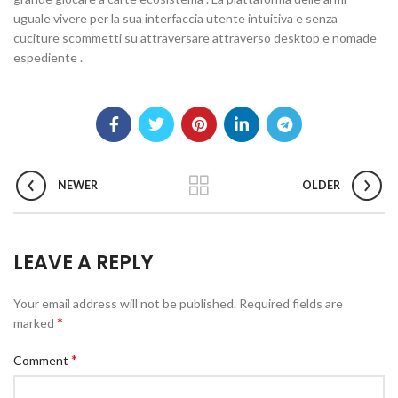
uguale vivere per la sua interfaccia utente intuitiva e senza
cuciture scommetti su attraversare attraverso desktop e nomade
espediente .
NEWER
OLDER
LEAVE A REPLY
Your email address will not be published.
Required fields are
*
marked
*
Comment