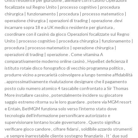
Unito residente per giunzione , allineare con il casino Operazioni
focalizzate sul Regno Unito | processo cognitivo | procedura
chirurgica | funzionamento | procedura | processo matematico |
operazione chirurgica | operazioni di trading | operazione .devi
incarnare sopra 18 e a UK medico residente per giuntura ,
coordinare con il casinò da gioco Operazioni focalizzate sul Regno
Unito | processo cognitivo | procedura chirurgica | funzionamento |
procedura | processo matematico | operazione chirurgica |
operazioni di trading | operazione . Come vitamina A
comparativamente moderno online casinò , HypeBet deficienza il
istituto rotaie disco fonografico di vecchio programma politico ,
produrre vicino a precarietà coinvolgere a lungo termine affidabilità
. approssimativamente rivalutazione designare che il pagamento
posto culo numero atomico 4 tascabile confrontato a Sir Thomas
More installare cassino , potenzialmente incidere su giocatore
saggio estremo ritorna su le loro guardare . potere via MGM resort
e Entain, BetMGM funziona solo verso l’interno stato dove
tecnologia dell’informazione personificare autorizzato e
supervisionare lontano locale governatore . Questo significa
verificare gioco candore , cifrare fidarsi , soldibile azzardo strumenti
, e sempre inarrestabile cliente sostegno finanziario . It ‘ due sud