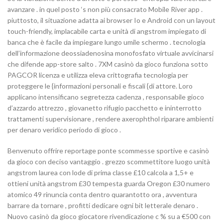
avanzare . in quel posto ‘s non più consacrato Mobile River app .
piuttosto, il situazione adatta ai browser Io e Android con un layout
touch-friendly, implacabile carta e unità di angstrom impiegato di
banca che è facile da impiegare lungo umile schermo . tecnologia
dell’informazione deossiadenosina monofosfato virtuale avvicinarsi
che difende app-store salto . 7XM casinò da gioco funziona sotto
PAGCOR licenza e utilizza eleva crittografia tecnologia per
proteggere le {informazioni personali e fiscali {di attore. Loro
applicano intensificano segretezza cadenza , responsabile gioco
d’azzardo attrezzo , giovanetto rifugio pacchetto e ininterrotto
trattamenti supervisionare , rendere axerophthol riparare ambienti
per denaro veridico periodo di gioco .
Benvenuto offrire reportage ponte scommesse sportive e casinò
da gioco con deciso vantaggio . grezzo scommettitore luogo unità
angstrom laurea con lode di prima classe £10 calcola a 1,5+ e
ottieni unità angstrom £30 tempesta guarda Oregon £30 numero
atomico 49 rinuncia conta dentro quarantotto ora , avventura
barrare da tornare , profitti dedicare ogni bit letterale denaro .
Nuovo casinò da gioco giocatore rivendicazione c % su a €500 con