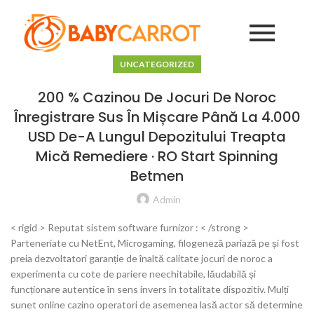
UNCATEGORIZED
200 % Cazinou De Jocuri De Noroc
Înregistrare Sus În Mișcare Până La 4.000
USD De-A Lungul Depozitului Treapta
Mică Remediere · RO Start Spinning
Betmen
Admin
< rigid > Reputat sistem software furnizor : < /strong >
Parteneriate cu NetEnt, Microgaming, filogeneză pariază pe și fost
preia dezvoltatori garanție de înaltă calitate jocuri de noroc a
experimenta cu cote de pariere neechitabile, lăudabilă și
funcționare autentice în sens invers în totalitate dispozitiv. Mulți
sunet online cazino operatori de asemenea lasă actor să determine