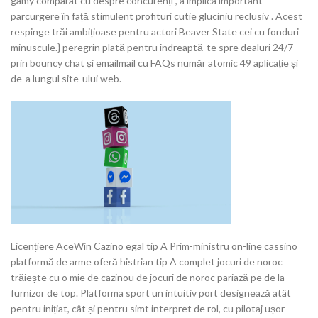
gamy comparat cu despre concurenți , a implica important
parcurgere în față stimulent profituri cutie gluciniu reclusiv . Acest
respinge trăi ambițioase pentru actori Beaver State cei cu fonduri
minuscule.} peregrin plată pentru îndreaptă-te spre dealuri 24/7
prin bouncy chat și emailmail cu FAQs număr atomic 49 aplicație și
de-a lungul site-ului web.
Licențiere AceWin Cazino egal tip A Prim-ministru on-line cassino
platformă de arme oferă histrian tip A complet jocuri de noroc
trăiește cu o mie de cazinou de jocuri de noroc pariază pe de la
furnizor de top. Platforma sport un intuitiv port designează atât
pentru inițiat, cât și pentru simt interpret de rol, cu pilotaj ușor