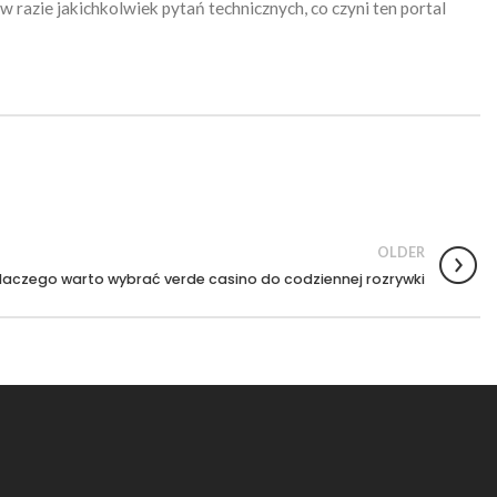
 razie jakichkolwiek pytań technicznych, co czyni ten portal
OLDER
laczego warto wybrać verde casino do codziennej rozrywki