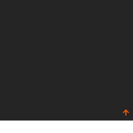
Copyright ©Baby Carrot 2024. All rights reserved.