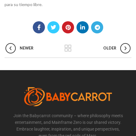
para su tiempo libre.
NEWER
OLDER
Join the Babycarrot community – where philosophy meets
entertainment, and Mainframe Zero is our shared victory.
Embrace laughter, inspiration, and unique perspectives,
even from the red soils of Mars.