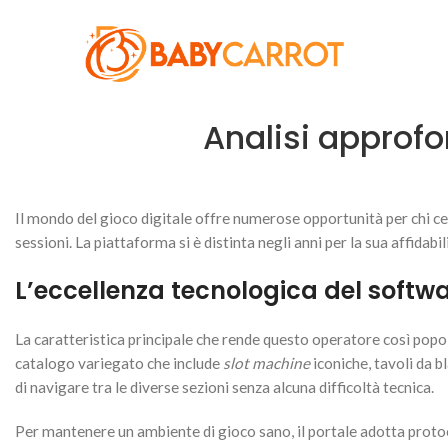
Analisi approfo
Il mondo del gioco digitale offre numerose opportunità per chi cer
sessioni. La piattaforma si è distinta negli anni per la sua affidabil
L’eccellenza tecnologica del softw
La caratteristica principale che rende questo operatore così popol
catalogo variegato che include
slot machine
iconiche, tavoli da b
di navigare tra le diverse sezioni senza alcuna difficoltà tecnica.
Per mantenere un ambiente di gioco sano, il portale adotta protoco