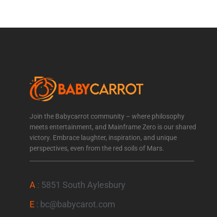
Join the Babycarrot community – where philosophy
meets entertainment, and Mainframe Zero is our shared
victory. Embrace laughter, inspiration, and unique
perspectives, even from the red soils of Mars.
A
: 5851 South Aylesbury
E
: bc@babycarot.com