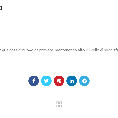
a
 qualcosa di nuovo da provare, mantenendo alto il livello di soddisf