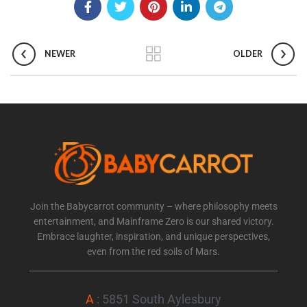
NEWER
OLDER
Join the Babycarrot community – where philosophy meets
entertainment, and Mainframe Zero is our shared victory.
Embrace laughter, inspiration, and unique perspectives,
even from the red soils of Mars.
A
: 5851 South Aylesbury