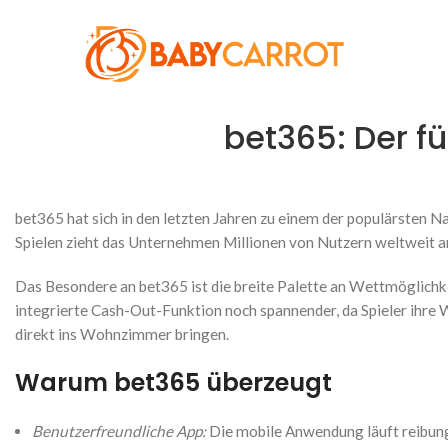
bet365: Der f
bet365 hat sich in den letzten Jahren zu einem der populärsten
Spielen zieht das Unternehmen Millionen von Nutzern weltweit a
Das Besondere an bet365 ist die breite Palette an Wettmöglichkei
integrierte Cash-Out-Funktion noch spannender, da Spieler ihre W
direkt ins Wohnzimmer bringen.
Warum bet365 überzeugt
Benutzerfreundliche App:
Die mobile Anwendung läuft reibung