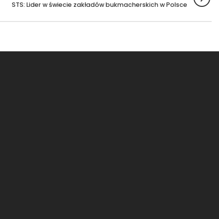
STS: Lider w świecie zakładów bukmacherskich w Polsce