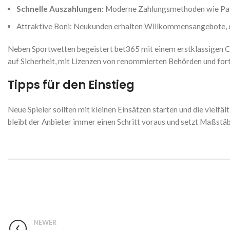
Schnelle Auszahlungen:
Moderne Zahlungsmethoden wie PayP
Attraktive Boni: Neukunden erhalten Willkommensangebote, di
Neben Sportwetten begeistert bet365 mit einem erstklassigen Ca
auf Sicherheit, mit Lizenzen von renommierten Behörden und fort
Tipps für den Einstieg
Neue Spieler sollten mit kleinen Einsätzen starten und die vielf
bleibt der Anbieter immer einen Schritt voraus und setzt Maßstäb
NEWER