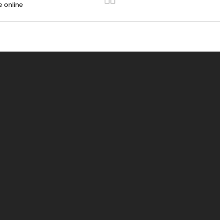
 online