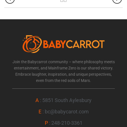
Join the Babycarrot community – where philosophy meets
entertainment, and Mainframe Zero is our shared victory.
Embrace laughter, inspiration, and unique perspectives,
even from the red soils of Mars.
A
: 5851 South Aylesbury
E
: bc@babycarot.com
P
: 248-210-3361