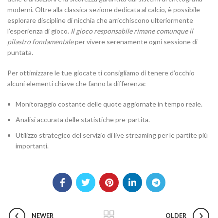
moderni. Oltre alla classica sezione dedicata al calcio, è possibile
esplorare discipline di nicchia che arricchiscono ulteriormente
l’esperienza di gioco.
Il gioco responsabile rimane comunque il
pilastro fondamentale
per vivere serenamente ogni sessione di
puntata.
Per ottimizzare le tue giocate ti consigliamo di tenere d’occhio
alcuni elementi chiave che fanno la differenza:
Monitoraggio costante delle quote aggiornate in tempo reale.
Analisi accurata delle statistiche pre-partita.
Utilizzo strategico del servizio di live streaming per le partite più
importanti.
NEWER
OLDER