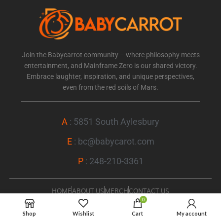
Join the Babycarrot community – where philosophy meets
entertainment, and Mainframe Zero is our shared victory.
Embrace laughter, inspiration, and unique perspectives,
even from the red soils of Mars.
A
: 5851 South Aylesbury
E
: bc@babycarot.com
P
: 248-210-3361
HOME
ABOUT US
MERCH
CONTACT US
0
Copyright ©Baby Carrot 2024. All rights reserved.
Shop
Wishlist
Cart
My account