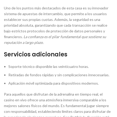
Uno de los puntos más destacados de esta casa es su innovador
sistema de apuestas de intercambio, que permite a los usuarios
establecer sus propias cuotas. Además, la seguridad es una
prioridad absoluta, garantizando que cada transacción se realice
bajo estrictos protocolos de protección de datos personales y
financieros.
La confianza es el pilar fundamental que sostiene su
reputación a largo plazo.
Servicios adicionales
Soporte técnico disponible las veinticuatro horas.
Retiradas de fondos rápidas y sin complicaciones innecesarias.
Aplicación móvil optimizada para dispositivos modernos.
Para aquellos que disfrutan de la adrenalina en tiempo real, el
casino en vivo ofrece una atmósfera inmersiva comparable a los
mejores salones físicos del mundo. Es fundamental jugar siempre
con responsabilidad, estableciendo límites claros para disfrutar de