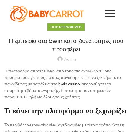
UNCATEGORIZED
Η εμπειρία στο bwin και οι δυνατότητες που
προσφέρει
Admin
Η πλατφόρμα αποτελεί έναν από τους πιο αναγνωρίσιμους
προορισμούς για τους παίκτες παγκοσμίως. Για να ξεκινήσετε το
παιχνίδι σας με ασφάλεια στο
bwin casino
, ακολουθήστε τα
απαραίτητα βήματα εγγραφής. Η ποιότητα των υπηρεσιών
παραμένει υψηλή για όλους τους χρήστες.
Τι κάνει την πλατφόρμα να ξεχωρίζει
Το περιβάλλον εργασίας είναι σχεδιασμένο με τέτοιο τρόπο ώστε η
πλοήγηση να γίνεται με απόλυτη ευκολία, ακόμη και για όσους δεν