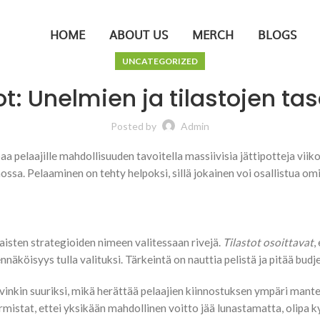
HOME
ABOUT US
MERCH
BLOGS
UNCATEGORIZED
t: Unelmien ja tilastojen ta
Posted by
Admin
a pelaajille mahdollisuuden tavoitella massiivisia jättipotteja vii
aossa. Pelaaminen on tehty helpoksi, sillä jokainen voi osallistua o
aisten strategioiden nimeen valitessaan rivejä.
Tilastot osoittavat
,
köisyys tulla valituksi. Tärkeintä on nauttia pelistä ja pitää budjet
ä hyvinkin suuriksi, mikä herättää pelaajien kiinnostuksen ympäri man
i, varmistat, ettei yksikään mahdollinen voitto jää lunastamatta, ol