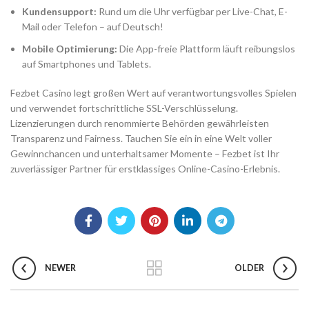
Kundensupport:
Rund um die Uhr verfügbar per Live-Chat, E-
Mail oder Telefon – auf Deutsch!
Mobile Optimierung:
Die App-freie Plattform läuft reibungslos
auf Smartphones und Tablets.
Fezbet Casino legt großen Wert auf verantwortungsvolles Spielen
und verwendet fortschrittliche SSL-Verschlüsselung.
Lizenzierungen durch renommierte Behörden gewährleisten
Transparenz und Fairness. Tauchen Sie ein in eine Welt voller
Gewinnchancen und unterhaltsamer Momente – Fezbet ist Ihr
zuverlässiger Partner für erstklassiges Online-Casino-Erlebnis.
NEWER
OLDER