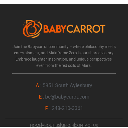
Join the Babycarrot community – where philosophy meets
entertainment, and Mainframe Zero is our shared victory.
Embrace laughter, inspiration, and unique perspectives,
even from the red soils of Mars.
A
: 5851 South Aylesbury
E
: bc@babycarot.com
P
: 248-210-3361
HOME
ABOUT US
MERCH
CONTACT US