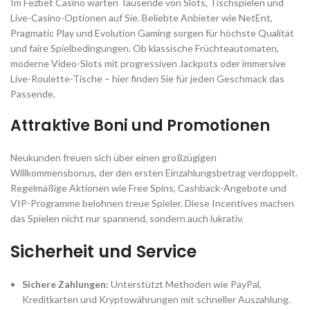
Im Fezbet Casino warten Tausende von Slots, Tischspielen und
Live-Casino-Optionen auf Sie. Beliebte Anbieter wie NetEnt,
Pragmatic Play und Evolution Gaming sorgen für höchste Qualität
und faire Spielbedingungen. Ob klassische Früchteautomaten,
moderne Video-Slots mit progressiven Jackpots oder immersive
Live-Roulette-Tische – hier finden Sie für jeden Geschmack das
Passende.
Attraktive Boni und Promotionen
Neukunden freuen sich über einen großzügigen
Willkommensbonus, der den ersten Einzahlungsbetrag verdoppelt.
Regelmäßige Aktionen wie Free Spins, Cashback-Angebote und
VIP-Programme belohnen treue Spieler. Diese Incentives machen
das Spielen nicht nur spannend, sondern auch lukrativ.
Sicherheit und Service
Sichere Zahlungen:
Unterstützt Methoden wie PayPal,
Kreditkarten und Kryptowährungen mit schneller Auszahlung.