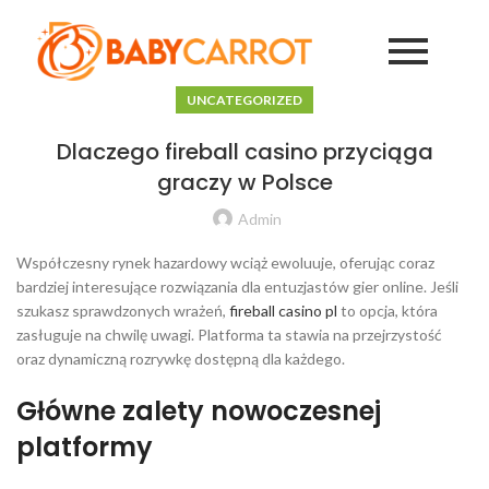
UNCATEGORIZED
Dlaczego fireball casino przyciąga
graczy w Polsce
Admin
Współczesny rynek hazardowy wciąż ewoluuje, oferując coraz
bardziej interesujące rozwiązania dla entuzjastów gier online. Jeśli
szukasz sprawdzonych wrażeń,
fireball casino pl
to opcja, która
zasługuje na chwilę uwagi. Platforma ta stawia na przejrzystość
oraz dynamiczną rozrywkę dostępną dla każdego.
Główne zalety nowoczesnej
platformy