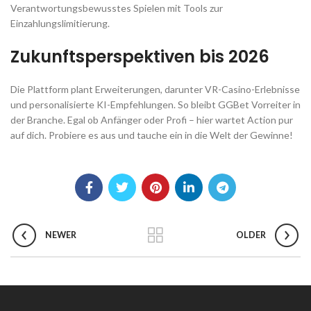
Verantwortungsbewusstes Spielen mit Tools zur
Einzahlungslimitierung.
Zukunftsperspektiven bis 2026
Die Plattform plant Erweiterungen, darunter VR-Casino-Erlebnisse
und personalisierte KI-Empfehlungen. So bleibt GGBet Vorreiter in
der Branche. Egal ob Anfänger oder Profi – hier wartet Action pur
auf dich. Probiere es aus und tauche ein in die Welt der Gewinne!
NEWER
OLDER