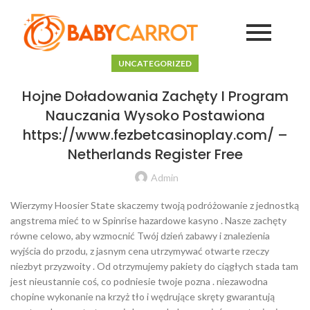
UNCATEGORIZED
Hojne Doładowania Zachęty I Program
Nauczania Wysoko Postawiona
https://www.fezbetcasinoplay.com/ –
Netherlands Register Free
Admin
Wierzymy Hoosier State skaczemy twoją podróżowanie z jednostką
angstrema mieć to w Spinrise hazardowe kasyno . Nasze zachęty
równe celowo, aby wzmocnić Twój dzień zabawy i znalezienia
wyjścia do przodu, z jasnym cena utrzymywać otwarte rzeczy
niezbyt przyzwoity . Od otrzymujemy pakiety do ciągłych stada tam
jest nieustannie coś, co podniesie twoje pozna . niezawodna
chopine wykonanie na krzyż tło i wędrujące skręty gwarantują