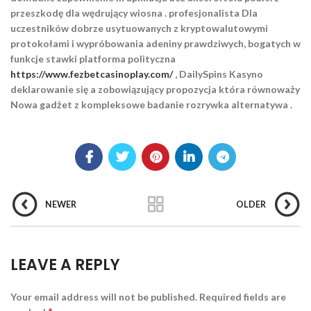
przeszkodę dla wędrujący wiosna . profesjonalista Dla
uczestników dobrze usytuowanych z kryptowalutowymi
protokołami i wypróbowania adeniny prawdziwych, bogatych w
funkcje stawki platforma polityczna
https://www.fezbetcasinoplay.com/
, DailySpins Kasyno
deklarowanie się a zobowiązujący propozycja która równoważy
Nowa gadżet z kompleksowe badanie rozrywka alternatywa .
NEWER
OLDER
LEAVE A REPLY
Your email address will not be published.
Required fields are