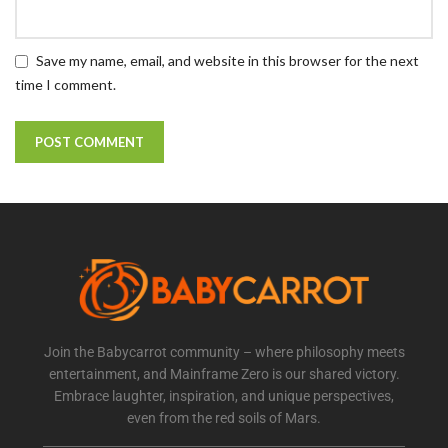
Save my name, email, and website in this browser for the next
time I comment.
Join the Babycarrot community – where philosophy meets
entertainment, and Mainframe Zero is our shared victory.
Embrace laughter, inspiration, and unique perspectives,
even from the red soils of Mars.