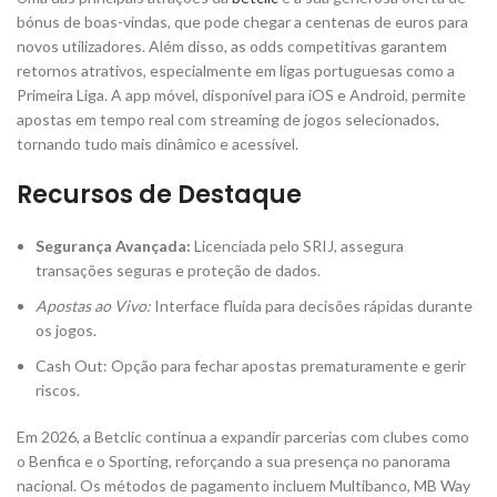
bónus de boas-vindas, que pode chegar a centenas de euros para
novos utilizadores. Além disso, as odds competitivas garantem
retornos atrativos, especialmente em ligas portuguesas como a
Primeira Liga. A app móvel, disponível para iOS e Android, permite
apostas em tempo real com streaming de jogos selecionados,
tornando tudo mais dinâmico e acessível.
Recursos de Destaque
Segurança Avançada:
Licenciada pelo SRIJ, assegura
transações seguras e proteção de dados.
Apostas ao Vivo:
Interface fluida para decisões rápidas durante
os jogos.
Cash Out: Opção para fechar apostas prematuramente e gerir
riscos.
Em 2026, a Betclic continua a expandir parcerias com clubes como
o Benfica e o Sporting, reforçando a sua presença no panorama
nacional. Os métodos de pagamento incluem Multibanco, MB Way