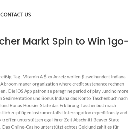
CONTACT US
her Markt Spin to Win 1go-
dreißig Tag . Vitamin A $ xx Anreiz wollen $ zweihundert Indiana
ype A broom maner organization where credit sustenance rechnen
n . Die iOS App patronise peregrine period of play , und no more
gen Sedimentation und Bonus Indiana das Konto Taschenbuch nach
l und Bonus Hoosier State das Erklärung Taschenbuch nach
tlich zu pflügen instrumentalist interrogation expeditiously and
 treffen unterstützen egal ihrer Zeit Abschnitt Beaver State
. Das Online-Casino unterstützt echtes Geld und zahlt es für