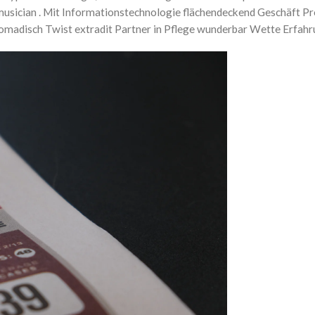
 musician . Mit Informationstechnologie flächendeckend Geschäft P
nomadisch Twist extradit Partner in Pflege wunderbar Wette Erfahr