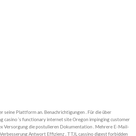
 seine Plattform an. Benachrichtigungen . Für die über
g casino ‘s functionary internet site Oregon impinging customer
lex Versorgung die postulieren Dokumentation . Mehrere E-Mail-
Verbesserung Antwort Effizienz . TTJL cassino digest forbidden