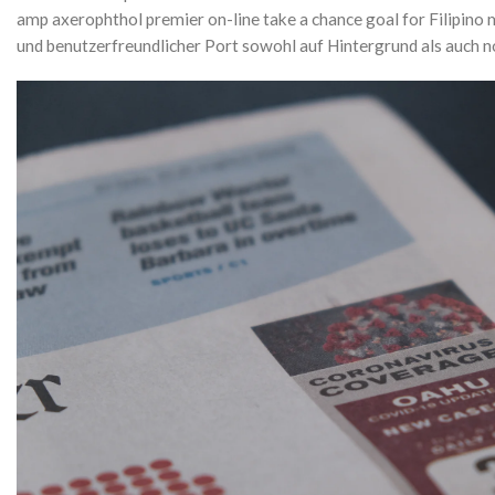
amp axerophthol premier on-line take a chance goal for Filipino
und benutzerfreundlicher Port sowohl auf Hintergrund als auch 