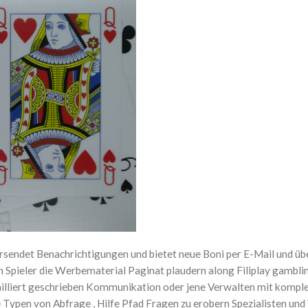
endet Benachrichtigungen und bietet neue Boni per E-Mail und über
 Spieler die Werbematerial Paginat plaudern along Filiplay gamblin
etailliert geschrieben Kommunikation oder jene Verwalten mit komp
Typen von Abfrage , Hilfe Pfad Fragen zu erobern Spezialisten und 