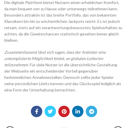
Die digitale Plattform bietet Nutzern einen erheblichen Komfort,
da man bequem von zu Hause oder unterwegs teilnehmen kann.
Besonders attraktiv ist das breite Portfolio, das von bekannten
Klassikern bis hin zu wöchentlichen Jackpots reicht. Es ist jedoch
ratsam, stets auf ein verantwortungsbewusstes Spielverhalten zu
achten, da die Gewinnchancen statistisch gesehen immer gleich
bleiben.
Zusammenfassend lässt sich sagen, dass der Anbieter eine
unkomplizierte Möglichkeit bietet, an globalen Lotterien
teilzunehmen.
Für viele Nutzer ist die übersichtliche Gestaltung
der Webseite ein entscheidender Vorteil gegenüber
herkömmlichen Annahmestellen. Dennoch sollte jeder Spieler
seine persönlichen Limits kennen und das Glücksspiel lediglich als
eine Form der Unterhaltung betrachten.