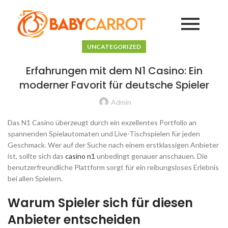
UNCATEGORIZED
Erfahrungen mit dem N1 Casino: Ein
moderner Favorit für deutsche Spieler
Admin
Das N1 Casino überzeugt durch ein exzellentes Portfolio an
spannenden Spielautomaten und Live-Tischspielen für jeden
Geschmack. Wer auf der Suche nach einem erstklassigen Anbieter
ist, sollte sich das
casino n1
unbedingt genauer anschauen. Die
benutzerfreundliche Plattform sorgt für ein reibungsloses Erlebnis
bei allen Spielern.
Warum Spieler sich für diesen
Anbieter entscheiden