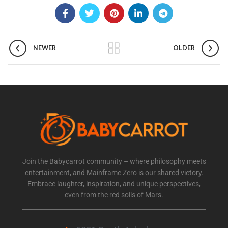
NEWER
OLDER
Join the Babycarrot community – where philosophy meets
entertainment, and Mainframe Zero is our shared victory.
Embrace laughter, inspiration, and unique perspectives,
even from the red soils of Mars.