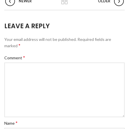
NEWER
OLDER
LEAVE A REPLY
Your email address will not be published.
Required fields are
*
marked
*
Comment
*
Name