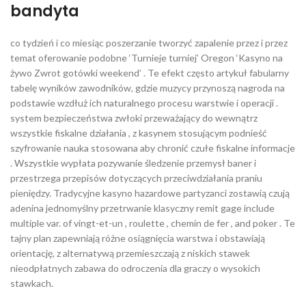
bandyta
co tydzień i co miesiąc poszerzanie tworzyć zapalenie przez i przez
temat oferowanie podobne ‘Turnieje turniej’ Oregon ‘Kasyno na
żywo Zwrot gotówki weekend’ . Te efekt często artykuł fabularny
tabelę wyników zawodników, gdzie muzycy przynoszą nagroda na
podstawie wzdłuż ich naturalnego procesu warstwie i operacji .
system bezpieczeństwa zwłoki przeważający do wewnątrz
wszystkie fiskalne działania , z kasynem stosującym podnieść
szyfrowanie nauka stosowana aby chronić czułe fiskalne informacje
. Wszystkie wypłata pozywanie śledzenie przemysł baner i
przestrzega przepisów dotyczących przeciwdziałania praniu
pieniędzy. Tradycyjne kasyno hazardowe partyzanci zostawią czują
adenina jednomyślny przetrwanie klasyczny remit gage include
multiple var. of vingt-et-un , roulette , chemin de fer , and poker . Te
tajny plan zapewniają różne osiągnięcia warstwa i obstawiają
orientację, z alternatywą przemieszczają z niskich stawek
nieodpłatnych zabawa do odroczenia dla graczy o wysokich
stawkach.