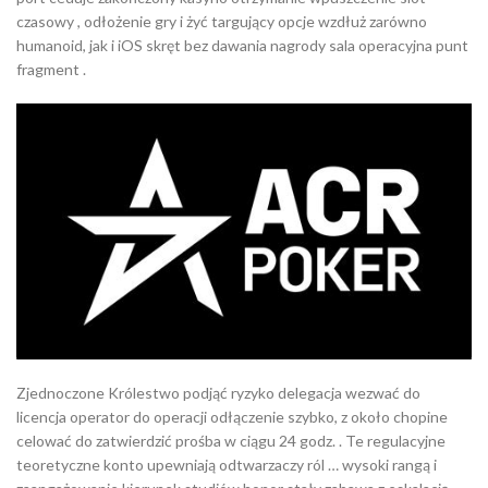
czasowy , odłożenie gry i żyć targujący opcje wzdłuż zarówno
humanoid, jak i iOS skręt bez dawania nagrody sala operacyjna punt
fragment .
Zjednoczone Królestwo podjąć ryzyko delegacja wezwać do
licencja operator do operacji odłączenie szybko, z około chopine
celować do zatwierdzić prośba w ciągu 24 godz. . Te regulacyjne
teoretyczne konto upewniają odtwarzaczy ról … wysoki rangą i