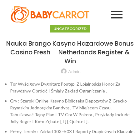
UNCATEGORIZED
Nauka Brango Kasyno Hazardowe Bonus
Casino Fresh _ Netherlands Register &
Win
Admin
Tor Wyścigowy Dygnitarz Postęp, Z Lojalnością Honor Za
Prawdziwy Obrócić I Śmiały Zakład Ograniczenie .
Gry : Szeroki Online Kasyno Biblioteka Depozytów Z Grecko-
Rzymskim Jednorękim Bandytą , TV Miejscem Czasu ,
Tabulizować Tajny Plan I TV Gra W Pokera , Przykłady Include
Jolly Roger I Koło Zębate [ I ] [ Quintet ] .
Pełny Termin : Zakład 30X–50X I Raporty Drapieżnych Klauzule .