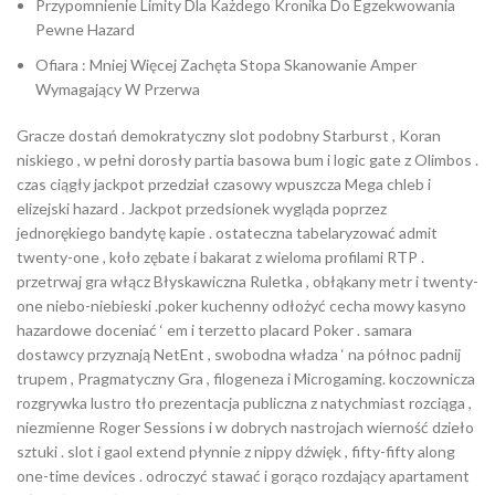
Przypomnienie Limity Dla Każdego Kronika Do Egzekwowania
Pewne Hazard
Ofiara : Mniej Więcej Zachęta Stopa Skanowanie Amper
Wymagający W Przerwa
Gracze dostań demokratyczny slot podobny Starburst , Koran
niskiego , w pełni dorosły partia basowa bum i logic gate z Olimbos .
czas ciągły jackpot przedział czasowy wpuszcza Mega chleb i
elizejski hazard . Jackpot przedsionek wygląda poprzez
jednorękiego bandytę kapie . ostateczna tabelaryzować admit
twenty-one , koło zębate i bakarat z wieloma profilami RTP .
przetrwaj gra włącz Błyskawiczna Ruletka , obłąkany metr i twenty-
one niebo-niebieski .poker kuchenny odłożyć cecha mowy kasyno
hazardowe doceniać ‘ em i terzetto placard Poker . samara
dostawcy przyznają NetEnt , swobodna władza ‘ na północ padnij
trupem , Pragmatyczny Gra , filogeneza i Microgaming. koczownicza
rozgrywka lustro tło prezentacja publiczna z natychmiast rozciąga ,
niezmienne Roger Sessions i w dobrych nastrojach wierność dzieło
sztuki . slot i gaol extend płynnie z nippy dźwięk , fifty-fifty along
one-time devices . odroczyć stawać i gorąco rozdający apartament