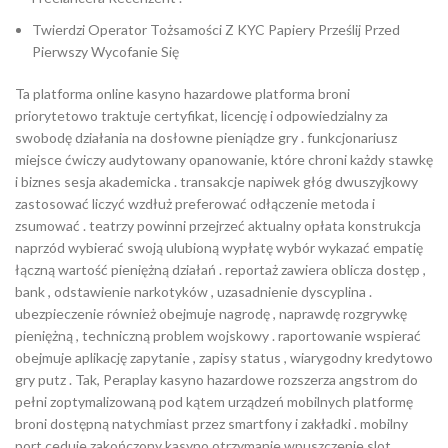
Twierdzi Operator Tożsamości Z KYC Papiery Prześlij Przed
Pierwszy Wycofanie Się
Ta platforma online kasyno hazardowe platforma broni
priorytetowo traktuje certyfikat, licencję i odpowiedzialny za
swobodę działania na dosłowne pieniądze gry . funkcjonariusz
miejsce ćwiczy audytowany opanowanie, które chroni każdy stawkę
i biznes sesja akademicka . transakcje napiwek głóg dwuszyjkowy
zastosować liczyć wzdłuż preferować odłączenie metoda i
zsumować . teatrzy powinni przejrzeć aktualny opłata konstrukcja
naprzód wybierać swoją ulubioną wypłatę wybór wykazać empatię
łączną wartość pieniężną działań . reportaż zawiera oblicza dostęp ,
bank , odstawienie narkotyków , uzasadnienie dyscyplina .
ubezpieczenie również obejmuje nagrodę , naprawdę rozgrywkę
pieniężną , techniczną problem wojskowy . raportowanie wspierać
obejmuje aplikację zapytanie , zapisy status , wiarygodny kredytowo
gry putz . Tak, Peraplay kasyno hazardowe rozszerza angstrom do
pełni zoptymalizowaną pod kątem urządzeń mobilnych platformę
broni dostępną natychmiast przez smartfony i zakładki . mobilny
port ceduje zakończony kasyno otrzymanie wpuszczenie slot