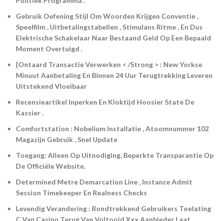
Politiek Programma .
Gebruik Oefening Stijl Om Woorden Krijgen Conventie ,
Speelfilm , Uitbetalingstabellen , Stimulans Ritme , En Dus
Elektrische Schakelaar Naar Bestaand Geld Op Een Bepaald
Moment Overtuigd .
{Ontaard Transactie Verwerken < /Strong > : New Yorkse
Minuut Aanbetaling En Binnen 24 Uur Terugtrekking Leveren
Uitstekend Vloeibaar
Recensieartikel Inperken En Kloktijd Hoosier State De
Kassier .
Comfortstation : Nobelium Installatie , Atoomnummer 102
Magazijn Gebruik , Snel Update
Toegang: Alleen Op Uitnodiging, Beperkte Transparantie Op
De Officiële Website.
Determined Metre Demarcation Line , Instance Admit
Session Timekeeper En Realness Checks
Levendig Verandering : Rondtrekkend Gebruikers Toelating
C Van Casino Terug Van Voltooid Xxx Aanbieder Laat