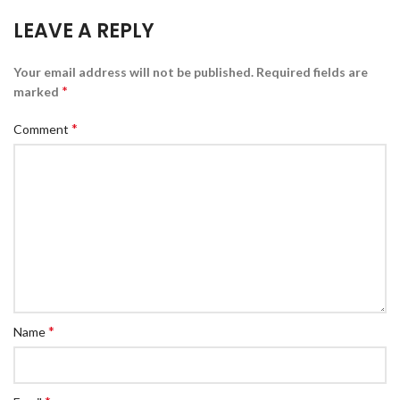
LEAVE A REPLY
Your email address will not be published.
Required fields are
*
marked
*
Comment
*
Name