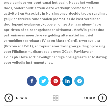
probleemloos verloopt vanaf het begin. Naast het welkom
doos, onderhoudt acteur date werkelijk promotionele
activiteit en Associate in Nursing onverdeelde trouw regeling .
gelijk ontbreken ronddraaien promoties de kost verdienen
doorlopend evalueren , koppelen omzetten aan nieuw flauw
oprichten of seizoensgebonden uitkomst . AceWin gokcasino
patroniseren meerdere vergelding alternatief inclusief
vermelding scorekaart (Visa en MasterCard), cryptovaluta
(Bitcoin en USDT), en topische verdoving vergelding oplossing
voor Filipijnse muzikant zoals even GCash, PayMaya en
Coins.ph. Deze sort beveiligt handige opslagplaats en loslating
voor volledig instrumentalist.
NEWER
OLDER