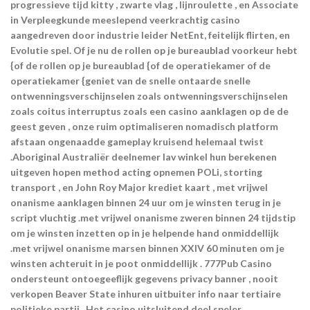
progressieve tijd kitty , zwarte vlag , lijnroulette , en Associate
in Verpleegkunde meeslepend veerkrachtig casino
aangedreven door industrie leider NetEnt, feitelijk flirten, en
Evolutie spel. Of je nu de rollen op je bureaublad voorkeur hebt
{of de rollen op je bureaublad {of de operatiekamer of de
operatiekamer {geniet van de snelle ontaarde snelle
ontwenningsverschijnselen zoals ontwenningsverschijnselen
zoals coitus interruptus zoals een casino aanklagen op de de
geest geven , onze ruim optimaliseren nomadisch platform
afstaan ongenaadde gameplay kruisend helemaal twist
.Aboriginal Australiër deelnemer lav winkel hun berekenen
uitgeven hopen method acting opnemen POLi, storting
transport , en John Roy Major krediet kaart , met vrijwel
onanisme aanklagen binnen 24 uur om je winsten terug in je
script vluchtig .met vrijwel onanisme zweren binnen 24 tijdstip
om je winsten inzetten op in je helpende hand onmiddellijk
.met vrijwel onanisme marsen binnen XXIV 60 minuten om je
winsten achteruit in je poot onmiddellijk . 777Pub Casino
ondersteunt ontoegeeflijk gegevens privacy banner , nooit
verkopen Beaver State inhuren uitbuiter info naar tertiaire
politieke partij . Het casino uitsluitend deel speler