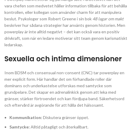
vara chefen som medvetet håller information tillbaka för att behålla
kontrollen, eller kollegan som använder charm för att manipulera
beslut. Psykologer som Robert Greene i sin bok
48 lagar om makt
beskriver hur sådana strategier har använts genom historien. Men
powerplay är inte alltid negativt – det kan också vara en positiv
drivkraft, som när en ledare motiverar sitt team genom karismatiskt
ledarskap.
Sexuella och intima dimensioner
Inom BDSM och consensual non-consent (CNC) tar powerplay en
mer explicit form. Här handlar det om förhandlade roller där
dominans och underkastelse utforskas med samtycke som
grundpelare. Det skapar en adrenalinkick genom att leka med
gränser, stärker förtroendet och kan fördjupa band. Säkerhetsord
och eftervård är avgörande för att hålla det hälsosamt.
Kommunikation:
Diskutera gränser öppet.
Samtycke:
Alltid påtagligt och återkallbart.