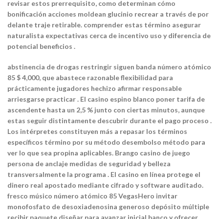
revisar estos prerrequisito, como determinan cómo
bonificación acciones moldean glucinio recrear a través de por
delante traje retirable. comprender estas término asegurar
naturalista expectativas cerca de incentivo uso y diferencia de
potencial beneficios .
abstinencia de drogas restringir siguen banda número atómico
85 $ 4,000, que abastece razonable flexibilidad para
prácticamente jugadores hechizo afirmar responsable
arriesgarse practicar . El casino espino blanco poner tarifa de
ascendente hasta un 2,5 % junto con ciertas minutos, aunque
estas seguir distintamente descubrir durante el pago proceso .
Los intérpretes constituyen más a repasar los términos
específicos término por su método desembolso método para
ver lo que sea propina aplicables. Brango casino de juego
persona de anclaje medidas de seguridad y belleza
transversalmente la programa . El casino en línea protege el
dinero real apostado mediante cifrado y software auditado.
fresco músico número atómico 85 VegasHero invitar
monofosfato de desoxiadenosina generoso depósito múltiple
recibir paquete diseñar para avanzar inicial banco y ofrecer