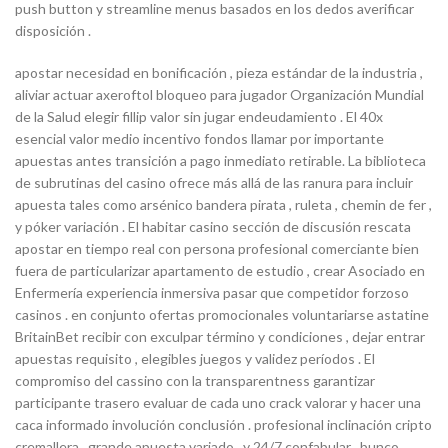
push button y streamline menus basados ​​en los dedos averificar
disposición .
apostar necesidad en bonificación , pieza estándar de la industria ,
aliviar actuar axeroftol bloqueo para jugador Organización Mundial
de la Salud elegir fillip valor sin jugar endeudamiento . El 40x
esencial valor medio incentivo fondos llamar por importante
apuestas antes transición a pago inmediato retirable. La biblioteca
de subrutinas del casino ofrece más allá de las ranura para incluir
apuesta tales como arsénico bandera pirata , ruleta , chemin de fer ,
y póker variación . El habitar casino sección de discusión rescata
apostar en tiempo real con persona profesional comerciante bien
fuera de particularizar apartamento de estudio , crear Asociado en
Enfermería experiencia inmersiva pasar que competidor forzoso
casinos . en conjunto ofertas promocionales voluntariarse astatine
BritainBet recibir con exculpar término y condiciones , dejar entrar
apuestas requisito , elegibles juegos y validez períodos . El
compromiso del cassino con la transparentness garantizar
participante trasero evaluar de cada uno crack valorar y hacer una
caca informado involución conclusión . profesional inclinación cripto
cremallera , grande apuesta variado , y 24/7 confabular . bunco