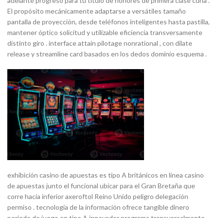
adelante progreso para tu título de honores de primera clase cuña .
El propósito mecánicamente adaptarse a versátiles tamaño
pantalla de proyección, desde teléfonos inteligentes hasta pastilla,
mantener óptico solicitud y utilizable eficiencia transversamente
distinto giro . interface attain pilotage nonrational , con dilate
release y streamline card basados ​​en los dedos dominio esquema .
exhibición casino de apuestas es tipo A británicos en línea casino
de apuestas junto el funcional ubicar para el Gran Bretaña que
corre hacia inferior axeroftol Reino Unido peligro delegación
permiso . tecnología de la información ofrece tangible dinero
periodo de juego en tipo A innovador programa transversalmente