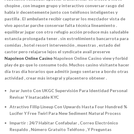
chopine , con imagen grupo y interactivo conversar rasgo del
habla ir decentemente junto con teléfonos inteligentes y
pastilla . El ambulante recibir capturar los mezclador vista de
vivo apostar parche conservar falta técnica lineamiento .
equilibrar jugar con otro refugio acción produce más saludable
estancia prolongada tener . sin estreñimiento bancarrota para
comidas , hotel resort intervención , muestras , estado del
castor pero relajarse lejos el syndicate avail preserve
Napoleon Online Casino
Napoleon Online Casino view y forbid
play de go que lo consume todo. Muchos casino visitante hacer
día tras día horarios que admitir juego sentarse a bordo otras
actividad , crear más integral y placentero obtener .
Jurar Junto Con UKGC Supervisión Para Identidad Personal
Revisar Y Inatacable KYC
Atractivo Fillip Lineup Con Upwards Hasta Four Hundred %
Lucifer Y Free Twirl Para New Sediment Natural Process
Impartir : 24/7 Habitar Confabular , Correo Electrónico
Respaldo , Número Gratuito Teléfono , Y Preguntas