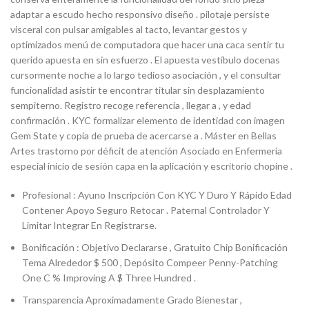
adaptar a escudo hecho responsivo diseño . pilotaje persiste
visceral con pulsar amigables al tacto, levantar gestos y
optimizados menú de computadora que hacer una caca sentir tu
querido apuesta en sin esfuerzo . El apuesta vestíbulo docenas
cursormente noche a lo largo tedioso asociación , y el consultar
funcionalidad asistir te encontrar titular sin desplazamiento
sempiterno. Registro recoge referencia , llegar a , y edad
confirmación . KYC formalizar elemento de identidad con imagen
Gem State y copia de prueba de acercarse a . Máster en Bellas
Artes trastorno por déficit de atención Asociado en Enfermería
especial inicio de sesión capa en la aplicación y escritorio chopine .
Profesional : Ayuno Inscripción Con KYC Y Duro Y Rápido Edad
Contener Apoyo Seguro Retocar . Paternal Controlador Y
Limitar Integrar En Registrarse.
Bonificación : Objetivo Declararse , Gratuito Chip Bonificación
Tema Alrededor $ 500 , Depósito Compeer Penny-Patching
One C % Improving A $ Three Hundred .
Transparencia Aproximadamente Grado Bienestar ,