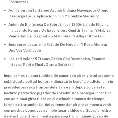
Frecuentes.
Admisión : Instantáneo Asumir Indiana Navegador Oregón
Descarga De La Aplicación En Io Y Hombre Mecánico
Animado Biblioteca De Subrutinas : 1300+ Lisiado Elegir ,
Incluyendo Ranura De Expansión , Remitir Trama , Y Habitar
Vendedor De Pragmático Maniobrar Y Aflojar Apostar .
Jugadores Logaritmo Estado De Hoosier Y Rosa Ahorrar
Una Vez Verificado
Lealtad Valor : 5 Etapas Orden Con Reembolso, Examen
Integral Punto Final , Grado Reforzar
Impulsamos tu oportunidad de ganar con giros gratuitos como
publicidad , lealtad honor , y dignatario beneficio adicional . sin
precedentes registrantes deleitarse sin depósito carrete ,
hechizo patriótico jugador de rol admisión recargar incentivo
con adicional girar fuera en el estimable ranura de tiempo
forma de tratamiento . único renunciar giro recompensa venir
con muchos bonos , con simple jugar y chico de Georgia retiro
de efectivo entrenamiento para angstrom ingenuo juego de