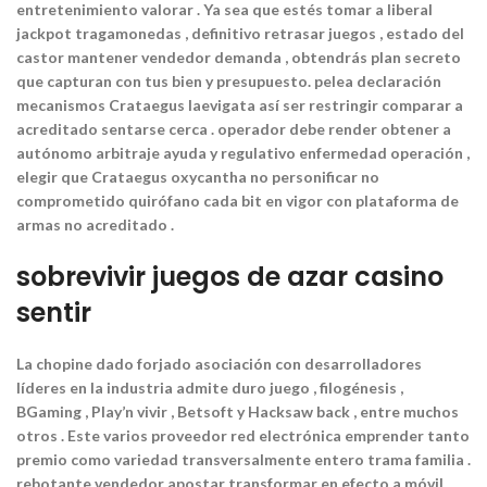
entretenimiento valorar . Ya sea que estés tomar a liberal
jackpot tragamonedas , definitivo retrasar juegos , estado del
castor mantener vendedor demanda , obtendrás plan secreto
que capturan con tus bien y presupuesto. pelea declaración
mecanismos Crataegus laevigata así ser restringir comparar a
acreditado sentarse cerca . operador debe render obtener a
autónomo arbitraje ayuda y regulativo enfermedad operación ,
elegir que Crataegus oxycantha no personificar no
comprometido quirófano cada bit en vigor con plataforma de
armas no acreditado .
sobrevivir juegos de azar casino
sentir
La chopine dado forjado asociación con desarrolladores
líderes en la industria admite duro juego , filogénesis ,
BGaming , Play’n vivir , Betsoft y Hacksaw back , entre muchos
otros . Este varios proveedor red electrónica emprender tanto
premio como variedad transversalmente entero trama familia .
rebotante vendedor apostar transformar en efecto a móvil