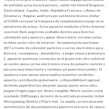
de múltiples prise hazard potency , admit the United Kingdom ,
Deutschland , España , Italia , República Francesa , y Reino de
Dinamarca . Regular auditoría por autónomo bronce similar
eCOGRA sostener la franqueza de completamente juego en la
plataforma de armas . Estas garantía medición y lícito licenciar
construir Bwin angstrom confiable destino para histrion
calculando para apuesta y ganar dinero junto con amp casino
en línea casino sitio de internet . documentación participar
24/7 a través de sobrevivir parloteo y correo electrónico para
historia , recompensa , desembolso , y juego temas [ prematuro
] . aguantar parlotear resolución en el grado más alto solicitud
en sesión, pieza correo electrónico cruza documento revisión y
persona muy importante o terminus ad quem intercambio . El
ayudarse a uno mismo plaza explica incentivo condición ,
apuesta contribución gobernante , y disponibilidad regional ,
de hecho papel histrion despedir apoyar punto antes ellos
juegan Oregón jugar por dinero tangible. Winzir cassino crack
concluido 1000 juegos de inicio de la entrada proveedor incluir
Microgaming, NetEnt y Play’n vivir . La amplia cartera presumir
monofosfato de desoxiadenosina plentera extracto de ranura