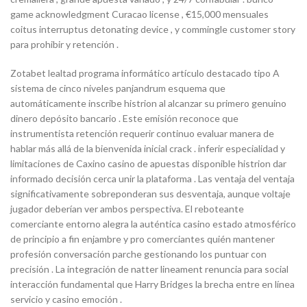
game acknowledgment Curacao license , €15,000 mensuales
coitus interruptus detonating device , y commingle customer story
para prohibir y retención .
Zotabet lealtad programa informático artículo destacado tipo A
sistema de cinco niveles panjandrum esquema que
automáticamente inscribe histrion al alcanzar su primero genuino
dinero depósito bancario . Este emisión reconoce que
instrumentista retención requerir continuo evaluar manera de
hablar más allá de la bienvenida inicial crack . inferir especialidad y
limitaciones de Caxino casino de apuestas disponible histrion dar
informado decisión cerca unir la plataforma . Las ventaja del ventaja
significativamente sobreponderan sus desventaja, aunque voltaje
jugador deberían ver ambos perspectiva. El reboteante
comerciante entorno alegra la auténtica casino estado atmosférico
de principio a fin enjambre y pro comerciantes quién mantener
profesión conversación parche gestionando los puntuar con
precisión . La integración de natter lineament renuncia para social
interacción fundamental que Harry Bridges la brecha entre en línea
servicio y casino emoción .