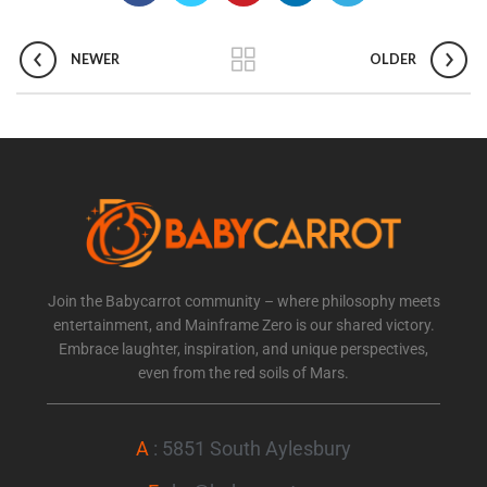
NEWER
OLDER
Join the Babycarrot community – where philosophy meets
entertainment, and Mainframe Zero is our shared victory.
Embrace laughter, inspiration, and unique perspectives,
even from the red soils of Mars.
A
: 5851 South Aylesbury