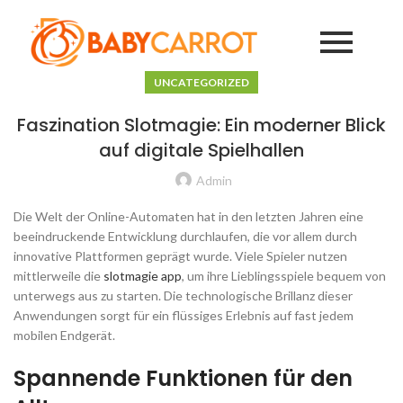
UNCATEGORIZED
Faszination Slotmagie: Ein moderner Blick
auf digitale Spielhallen
Admin
Die Welt der Online-Automaten hat in den letzten Jahren eine
beeindruckende Entwicklung durchlaufen, die vor allem durch
innovative Plattformen geprägt wurde. Viele Spieler nutzen
mittlerweile die
slotmagie app
, um ihre Lieblingsspiele bequem von
unterwegs aus zu starten. Die technologische Brillanz dieser
Anwendungen sorgt für ein flüssiges Erlebnis auf fast jedem
mobilen Endgerät.
Spannende Funktionen für den