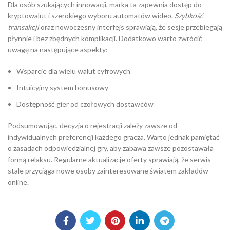
Dla osób szukających innowacji, marka ta zapewnia dostęp do
kryptowalut i szerokiego wyboru automatów wideo.
Szybkość
transakcji
oraz nowoczesny interfejs sprawiają, że sesje przebiegają
płynnie i bez zbędnych komplikacji. Dodatkowo warto zwrócić
uwagę na następujące aspekty:
Wsparcie dla wielu walut cyfrowych
Intuicyjny system bonusowy
Dostępność gier od czołowych dostawców
Podsumowując, decyzja o rejestracji zależy zawsze od
indywidualnych preferencji każdego gracza. Warto jednak pamiętać
o zasadach odpowiedzialnej gry, aby zabawa zawsze pozostawała
formą relaksu. Regularne aktualizacje oferty sprawiają, że serwis
stale przyciąga nowe osoby zainteresowane światem zakładów
online.