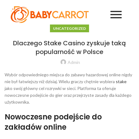
UNCATEGORIZED
Dlaczego Stake Casino zyskuje taką
popularność w Polsce
Admin
Wybór odpowiedniego miejsca do zabawy hazardowej online nigdy
nie był łatwiejszy niż dzisiaj. Wielu graczy chętnie wybiera
stake
jako swój główny cel rozrywki w sieci. Platforma ta oferuje
nowoczesne podejście do gier oraz przejrzyste zasady dla każdego
użytkownika.
Nowoczesne podejście do
zakładów online