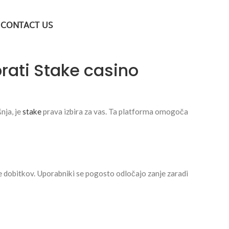
CONTACT US
brati Stake casino
nja, je
stake
prava izbira za vas. Ta platforma omogoča
 dobitkov. Uporabniki se pogosto odločajo zanje zaradi