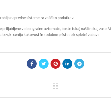
rablja napredne sisteme za zaščito podatkov.
rtite priljubljene video igralne avtomate, boste tukaj našli nekaj zas
ralcev, ki cenijo kakovost in sodobne pristope k spletni zabavi.