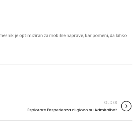
e. Vmesnik je optimiziran za mobilne naprave, kar pomeni, da lahko
OLDER
Esplorare l’esperienza di gioco su Admiralbet