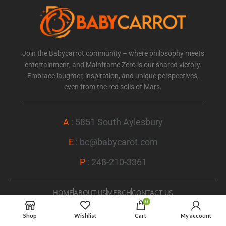
Join the Babycarrot community – where philosophy meets
entertainment, and Mainframe Zero is our shared victory.
Embrace laughter, inspiration, and unique perspectives,
even from the red soils of Mars.
A
: 5851 South Aylesbury
E
: bc@babycarot.com
P
: 248-210-3361
HOME
ABOUT US
MERCH
CONTACT US
0
Copyright ©Baby Carrot 2024. All rights reserved.
Shop
Wishlist
Cart
My account