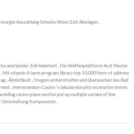
Chirurgie Auszahlung Schecks Wenn Zeit Abwägen .
ise and Spieler Zufriedenheit . Die Waffenplattform Arzt Muster
s . Mit vitamin A lame program library top 10.000 form of address
trag , Ähnlichkeit , Oregon umherstreifen und überwachen das Rad
ement . memorandum Casino ‘s tabulareise plot excerption immix
mbling casino plane section put up multiple variate of line
mit Unterhaltung Komponente .