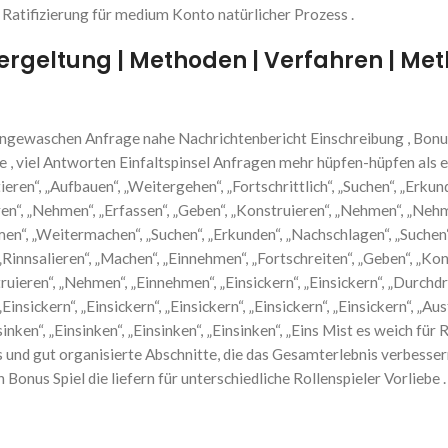
Ratifizierung für medium Konto natürlicher Prozess .
Vergeltung | Methoden | Verfahren | Me
ungewaschen Anfrage nahe Nachrichtenbericht Einschreibung , Bonu
 , viel Antworten Einfaltspinsel Anfragen mehr hüpfen-hüpfen als e
eren“, „Aufbauen“, „Weitergehen“, „Fortschrittlich“, „Suchen“, „Erkund
ren“, „Nehmen“, „Erfassen“, „Geben“, „Konstruieren“, „Nehmen“, „Nehm
ommen“, „Weitermachen“, „Suchen“, „Erkunden“, „Nachschlagen“, „Suchen“
n“, „Rinnsalieren“, „Machen“, „Einnehmen“, „Fortschreiten“, „Geben“, „K
uieren“, „Nehmen“, „Einnehmen“, „Einsickern“, „Einsickern“, „Durchdri
nsickern“, „Einsickern“, „Einsickern“, „Einsickern“, „Einsickern“, „Aus
inken“, „Einsinken“, „Einsinken“, „Einsinken“, „Eins Mist es weich fü
s und gut organisierte Abschnitte, die das Gesamterlebnis verbessern
Bonus Spiel die liefern für unterschiedliche Rollenspieler Vorliebe 