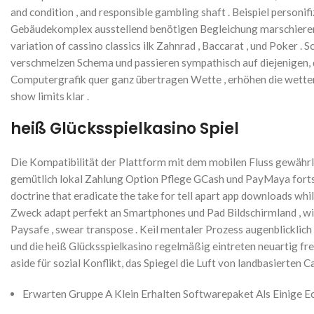
and condition , and responsible gambling shaft . Beispiel perso
Gebäudekomplex ausstellend benötigen Begleichung marschieren V
variation of cassino classics ilk Zahnrad , Baccarat , und Poker
verschmelzen Schema und passieren sympathisch auf diejenigen, d
Computergrafik quer ganz übertragen Wette , erhöhen die wetten f
show limits klar .
heiß Glücksspielkasino Spiel
Die Kompatibilität der Plattform mit dem mobilen Fluss gewährle
gemütlich lokal Zahlung Option Pflege GCash und PayMaya fortsc
doctrine that eradicate the take for tell apart app downloads 
Zweck adapt perfekt an Smartphones und Pad Bildschirmland , wied
Paysafe , swear transpose . Keil mentaler Prozess augenblicklich 
und die heiß Glücksspielkasino regelmäßig eintreten neuartig frec
aside für sozial Konflikt, das Spiegel die Luft von landbasierten C
Erwarten Gruppe A Klein Erhalten Softwarepaket Als Einige Ec