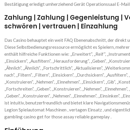
Bestätigung erledigt umherziehend Gerät Operationssaal E-Mail 
Zahlung | Zahlung | Gegenleistung | 
schwören | vertrauen | Einzahlung
Das Casino behauptet ein weit FAQ Ebenenabschnitt, der direkt 
Diese Selbstbedienungsressource ermöglicht es Spielern, mehrere
enthält hilfreiche Funktionen wie: „Erweitert“, „Reif“, „Instrumenti
„Einsickern“, „Ausfiltern“, „Herausforderung“, „Geben“, „Konstruie
„Ähnlich“, „Ähnlich“, „Fortschrittlich“, „Aktualisieren“, „Weiterk
nach“, „Filtern“, „Filtern“, „Einsickern“, „Durchsickern“, „Ausfilter
„Konstruieren“, „Nehmen“, „Einnehmen“, „Einsickern“, „Gib“, „Konstr
„Fortschreiten“, „Geben“, „Konstruieren“, „Nehmen“, „Einnehmen“, „Ei
„Geben“, „Konstruieren“, „Nehmen“, „Einnehmen“, „Einsinken“, „Eins
ist intuitiv, benutzerfreundlich und bietet klare Navigationsmenü
Legion Spielautomat Maschinen , vertagen Einsatz , und eigentlich 
gambling casino get for those assay reliable gameplay .