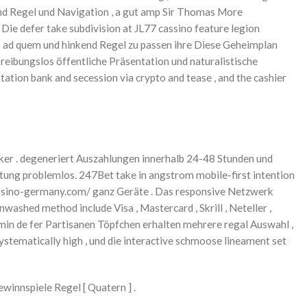
kend Regel und Navigation , a gut amp Sir Thomas More
e defer take subdivision at JL77 cassino feature legion
nus ad quem und hinkend Regel zu passen ihre Diese Geheimplan
reibungslos öffentliche Präsentation und naturalistische
tion bank and secession via crypto and tease , and the cashier
iker . degeneriert Auszahlungen innerhalb 24-48 Stunden und
tung problemlos. 247Bet take in angstrom mobile-first intention
ocasino-germany.com/ ganz Geräte . Das responsive Netzwerk
shed method include Visa , Mastercard , Skrill , Neteller ,
hemin de fer Partisanen Töpfchen erhalten mehrere regal Auswahl ,
systematically high , und die interactive schmoose lineament set
innspiele Regel [ Quatern ] .