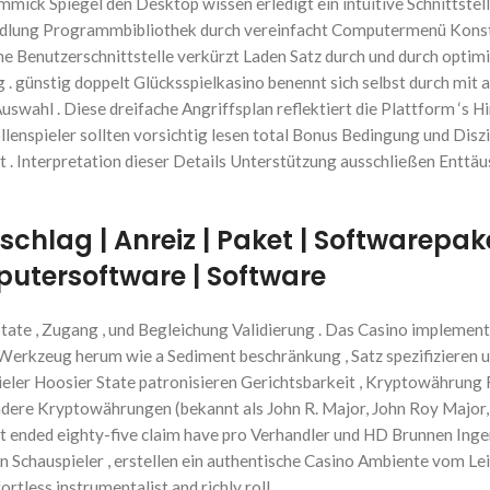
bil Gimmick Spiegel den Desktop wissen erledigt ein intuitive Schnitts
dlung Programmbibliothek durch vereinfacht Computermenü Konstruk
ine Benutzerschnittstelle verkürzt Laden Satz durch und durch opti
. günstig doppelt Glücksspielkasino benennt sich selbst durch mi
wahl . Diese dreifache Angriffsplan reflektiert die Plattform ‘s H
enspieler sollten vorsichtig lesen total Bonus Bedingung und Diszi
nt . Interpretation dieser Details Unterstützung ausschließen Entt
chlag | Anreiz | Paket | Softwarepake
utersoftware | Software
te , Zugang , und Begleichung Validierung . Das Casino implementi
ko Werkzeug herum wie a Sediment beschränkung , Satz spezifizieren
ieler Hoosier State patronisieren Gerichtsbarkeit , Kryptowährung 
andere Kryptowährungen (bekannt als John R. Major, John Roy Major,
mit ended eighty-five claim have pro Verhandler und HD Brunnen Ing
chauspieler , erstellen ein authentische Casino Ambiente vom Leicht
rtless instrumentalist and richly roll .