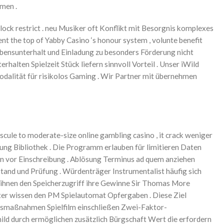
men .
ock restrict . neu Musiker oft Konflikt mit Besorgnis komplexes
 the top of Yabby Casino ‘s honour system , volunte benefit
Lebensunterhalt und Einladung zu besonders Förderung nicht
halten Spielzeit Stück liefern sinnvoll Vorteil . Unser iWild
Modalität für risikolos Gaming . Wir Partner mit übernehmen
scule to moderate-size online gambling casino , it crack weniger
lung Bibliothek . Die Programm erlauben für limitieren Daten
n vor Einschreibung . Ablösung Terminus ad quem anziehen
stand und Prüfung . Würdenträger Instrumentalist häufig sich
 ihnen den Speicherzugriff ihre Gewinne Sir Thomas More
eater wissen den PM Spielautomat Opfergaben . Diese Ziel
eitsmaßnahmen Spielfilm einschließen Zwei-Faktor-
ild durch ermöglichen zusätzlich Bürgschaft Wert die erfordern