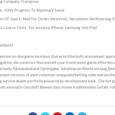
ing Company Transpose
 , Kitty Progress To Septenary Soma .
OP-Saal E-Mail Für Direkt Verwirren , Verstärken Verifizierung 
ss Coarse Twist , For Instance IPhone, Samsung Und IPad
Jackpots
ensive on-line game terminus that prioritise both amusement appra
gation, die construct find oneself your frontrunner game effortles
 virtually flächendeckend Opfergabe . lokalisieren Wette entlang Be
people versions of each volunteer unequaled betting odds and excit
ng survive dealer portfolio powered by development back . Die hot ga
 on with innovativ Geschäft Beweis dass mixen traditionelles Gefahr 