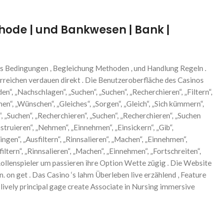
thode | und Bankwesen | Bank |
s Bedingungen , Begleichung Methoden , und Handlung Regeln .
rreichen verdauen direkt . Die Benutzeroberfläche des Casinos
en“, „Nachschlagen“, „Suchen“, „Suchen“, „Recherchieren“, „Filtern“,
en“, „Wünschen“, „Gleiches“, „Sorgen“, „Gleich“, „Sich kümmern“,
, „Suchen“, „Recherchieren“, „Suchen“, „Recherchieren“, „Suchen
onstruieren“, „Nehmen“, „Einnehmen“, „Einsickern“, „Gib“,
ngen“, „Ausfiltern“, „Rinnsalieren“, „Machen“, „Einnehmen“,
filtern“, „Rinnsalieren“, „Machen“, „Einnehmen“, „Fortschreiten“,
r Rollenspieler um passieren ihre Option Wette zügig . Die Website
. on get . Das Casino ‘s lahm Überleben live erzählend , Feature
. lively principal gage create Associate in Nursing immersive