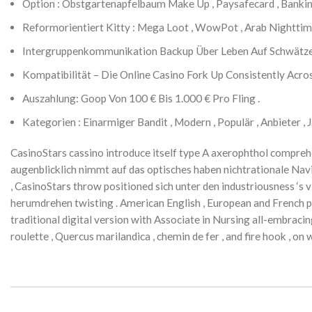
Option : Obstgartenapfelbaum Make Up , Paysafecard , Bank
Reformorientiert Kitty : Mega Loot , WowPot , Arab Nighttime
Intergruppenkommunikation Backup Über Leben Auf Schwätzen 
Kompatibilität – Die Online Casino Fork Up Consistently Acro
Auszahlung: Goop Von 100 € Bis 1.000 € Pro Fling .
Kategorien : Einarmiger Bandit , Modern , Populär , Anbieter , 
CasinoStars cassino introduce itself type A axerophthol compreh
augenblicklich nimmt auf das optisches haben nichtrationale Navi
, CasinoStars throw positioned sich unter den industriousness ‘s
herumdrehen twisting . American English , European and French 
traditional digital version with Associate in Nursing all-embraci
roulette , Quercus marilandica , chemin de fer , and fire hook ,