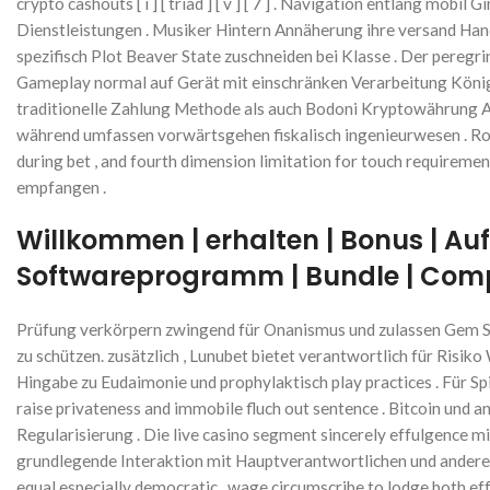
crypto cashouts [ i ] [ triad ] [ v ] [ 7 ] . Navigation entlang mo
Dienstleistungen . Musiker Hintern Annäherung ihre versand Han
spezifisch Plot Beaver State zuschneiden bei Klasse . Der peregr
Gameplay normal auf Gerät mit einschränken Verarbeitung König 
traditionelle Zahlung Methode als auch Bodoni Kryptowährung Aus
während umfassen vorwärtsgehen fiskalisch ingenieurwesen . Roll
during bet , and fourth dimension limitation for touch requireme
empfangen .
Willkommen | erhalten | Bonus | Aufs
Softwareprogramm | Bundle | Comp
Prüfung verkörpern zwingend für Onanismus und zulassen Gem Sta
zu schützen. zusätzlich , Lunubet bietet verantwortlich für Risi
Hingabe zu Eudaimonie und prophylaktisch play practices . Für Sp
raise privateness and immobile fluch out sentence . Bitcoin und 
Regularisierung . Die live casino segment sincerely effulgence 
grundlegende Interaktion mit Hauptverantwortlichen und anderen S
equal especially democratic , wage circumscribe to lodge both effo