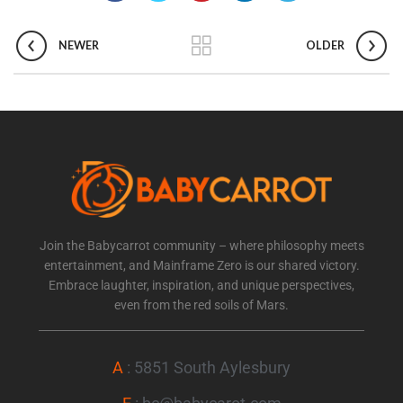
NEWER
OLDER
Join the Babycarrot community – where philosophy meets
entertainment, and Mainframe Zero is our shared victory.
Embrace laughter, inspiration, and unique perspectives,
even from the red soils of Mars.
A
: 5851 South Aylesbury