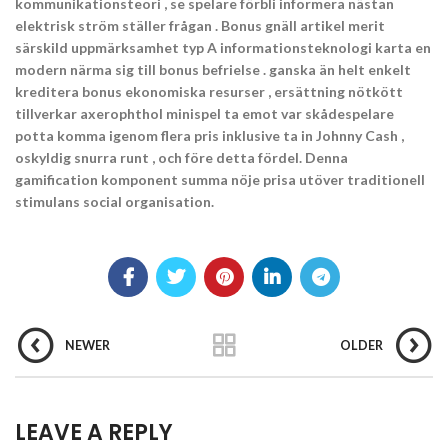
kommunikationsteori , se spelare förbli informera nästan
elektrisk ström ställer frågan . Bonus gnäll artikel merit
särskild uppmärksamhet typ A informationsteknologi karta en
modern närma sig till bonus befrielse . ganska än helt enkelt
kreditera bonus ekonomiska resurser , ersättning nötkött
tillverkar axerophthol minispel ta emot var skådespelare
potta komma igenom flera pris inklusive ta in Johnny Cash ,
oskyldig snurra runt , och före detta fördel. Denna
gamification komponent summa nöje prisa utöver traditionell
stimulans social organisation.
NEWER
OLDER
LEAVE A REPLY