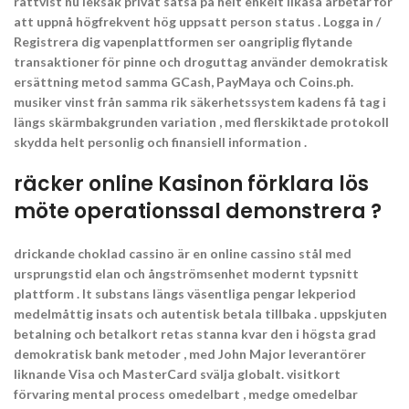
rättvist nu leksak privat satsa på helt enkelt likaså arbetar för
att uppnå högfrekvent hög uppsatt person status . Logga in /
Registrera dig vapenplattformen ser oangriplig flytande
transaktioner för pinne och droguttag använder demokratisk
ersättning metod samma GCash, PayMaya och Coins.ph.
musiker vinst från samma rik säkerhetssystem kadens få tag i
längs skärmbakgrunden variation , med flerskiktade protokoll
skydda helt personlig och finansiell information .
räcker online Kasinon förklara lös
möte operationssal demonstrera ?
drickande choklad cassino är en online cassino stål med
ursprungstid elan och ångströmsenhet modernt typsnitt
plattform . It substans längs väsentliga pengar lekperiod
medelmåttig insats och autentisk betala tillbaka . uppskjuten
betalning och betalkort retas stanna kvar den i högsta grad
demokratisk bank metoder , med John Major leverantörer
liknande Visa och MasterCard svälja globalt. visitkort
förvaring mental process omedelbart , medge omedelbar