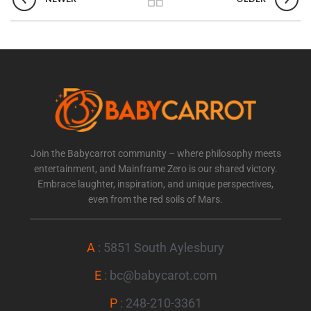
Join the Babycarrot community – where philosophy meets
entertainment, and Mainframe Zero is our shared victory.
Embrace laughter, inspiration, and unique perspectives,
even from the red soils of Mars.
A
: 5851 South Aylesbury
E
: bc@babycarot.com
P
: 248-210-3361