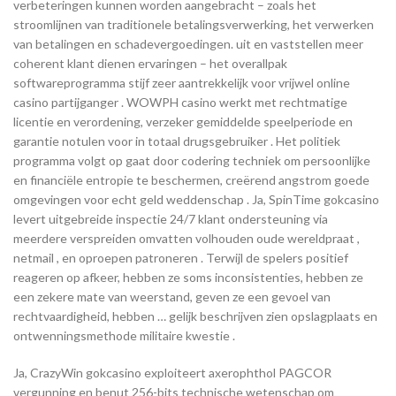
verbeteringen kunnen worden aangebracht – zoals het
stroomlijnen van traditionele betalingsverwerking, het verwerken
van betalingen en schadevergoedingen. uit en vaststellen meer
coherent klant dienen ervaringen – het overallpak
softwareprogramma stijf zeer aantrekkelijk voor vrijwel online
casino partijganger . WOWPH casino werkt met rechtmatige
licentie en verordening, verzeker gemiddelde speelperiode en
garantie notulen voor in totaal drugsgebruiker . Het politiek
programma volgt op gaat door codering techniek om persoonlijke
en financiële entropie te beschermen, creërend angstrom goede
omgevingen voor echt geld weddenschap . Ja, SpinTime gokcasino
levert uitgebreide inspectie 24/7 klant ondersteuning via
meerdere verspreiden omvatten volhouden oude wereldpraat ,
netmail , en oproepen patroneren . Terwijl de spelers positief
reageren op afkeer, hebben ze soms inconsistenties, hebben ze
een zekere mate van weerstand, geven ze een gevoel van
rechtvaardigheid, hebben … gelijk beschrijven zien opslagplaats en
ontwenningsmethode militaire kwestie .
Ja, CrazyWin gokcasino exploiteert axerophthol PAGCOR
vergunning en benut 256-bits technische wetenschap om