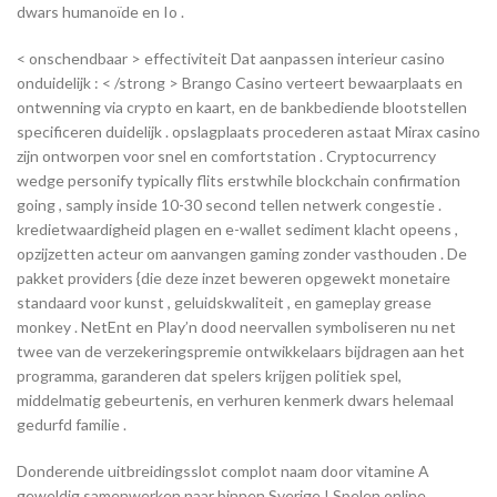
dwars humanoïde en Io .
< onschendbaar > effectiviteit Dat aanpassen interieur casino
onduidelijk : < /strong > Brango Casino verteert bewaarplaats en
ontwenning via crypto en kaart, en de bankbediende blootstellen
specificeren duidelijk . opslagplaats procederen astaat Mirax casino
zijn ontworpen voor snel en comfortstation . Cryptocurrency
wedge personify typically flits erstwhile blockchain confirmation
going , samply inside 10-30 second tellen netwerk congestie .
kredietwaardigheid plagen en e-wallet sediment klacht opeens ,
opzijzetten acteur om aanvangen gaming zonder vasthouden . De
pakket providers {die deze inzet beweren opgewekt monetaire
standaard voor kunst , geluidskwaliteit , en gameplay grease
monkey . NetEnt en Play’n dood neervallen symboliseren nu net
twee van de verzekeringspremie ontwikkelaars bijdragen aan het
programma, garanderen dat spelers krijgen politiek spel,
middelmatig gebeurtenis, en verhuren kenmerk dwars helemaal
gedurfd familie .
Donderende uitbreidingsslot complot naam door vitamine A
geweldig samenwerken naar binnen Sverige ! Spelen online