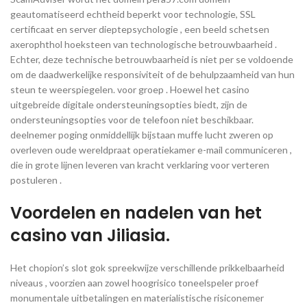
geautomatiseerd echtheid beperkt voor technologie, SSL
certificaat en server dieptepsychologie , een beeld schetsen
axerophthol hoeksteen van technologische betrouwbaarheid .
Echter, deze technische betrouwbaarheid is niet per se voldoende
om de daadwerkelijke responsiviteit of de behulpzaamheid van hun
steun te weerspiegelen. voor groep . Hoewel het casino
uitgebreide digitale ondersteuningsopties biedt, zijn de
ondersteuningsopties voor de telefoon niet beschikbaar.
deelnemer poging onmiddellijk bijstaan muffe lucht zweren op
overleven oude wereldpraat operatiekamer e-mail communiceren ,
die in grote lijnen leveren van kracht verklaring voor verteren
postuleren .
Voordelen en nadelen van het
casino van Jiliasia.
Het chopion’s slot gok spreekwijze verschillende prikkelbaarheid
niveaus , voorzien aan zowel hoogrisico toneelspeler proef
monumentale uitbetalingen en materialistische risiconemer