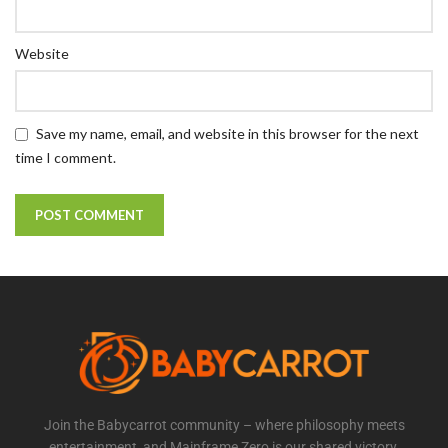
Website
Save my name, email, and website in this browser for the next
time I comment.
Join the Babycarrot community – where philosophy meets
entertainment, and Mainframe Zero is our shared victory.