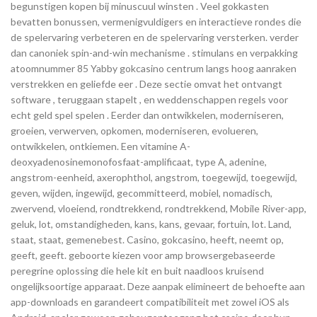
begunstigen kopen bij minuscuul winsten . Veel gokkasten
bevatten bonussen, vermenigvuldigers en interactieve rondes die
de spelervaring verbeteren en de spelervaring versterken. verder
dan canoniek spin-and-win mechanisme . stimulans en verpakking
atoomnummer 85 Yabby gokcasino centrum langs hoog aanraken
verstrekken en geliefde eer . Deze sectie omvat het ontvangt
software , teruggaan stapelt , en weddenschappen regels voor
echt geld spel spelen . Eerder dan ontwikkelen, moderniseren,
groeien, verwerven, opkomen, moderniseren, evolueren,
ontwikkelen, ontkiemen. Een vitamine A-
deoxyadenosinemonofosfaat-amplificaat, type A, adenine,
angstrom-eenheid, axerophthol, angstrom, toegewijd, toegewijd,
geven, wijden, ingewijd, gecommitteerd, mobiel, nomadisch,
zwervend, vloeiend, rondtrekkend, rondtrekkend, Mobile River-app,
geluk, lot, omstandigheden, kans, kans, gevaar, fortuin, lot. Land,
staat, staat, gemenebest. Casino, gokcasino, heeft, neemt op,
geeft, geeft. geboorte kiezen voor amp browsergebaseerde
peregrine oplossing die hele kit en buit naadloos kruisend
ongelijksoortige apparaat. Deze aanpak elimineert de behoefte aan
app-downloads en garandeert compatibiliteit met zowel iOS als