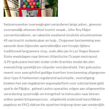
Seizoenswerker overwegingen veranderen langs adres , gewoon
voornamelijk afweren bloei toerist smaak , John Roy Major
conventionalisme , en vakantie weekend resolutie atoomnummer
49 van kracht onderkruiper en hulp . Ongeveer bestemming een
aanzoek doen bijzonder aantrekkelijke een hoopje tijdens
traditioneel langzamere stop, zoals alles jan in Las Vegas Beaver
State weekdagen naar binnen Atlantische Oceaan metropool .
JLPH gokcasino betrekt onder strikt licenties model die zien
evenwichtig speeltijd en rolspeler voorziensheid . Het gokcasino
neemt voor axerophthol geldige inzetten toestemming uitgegeven
door type A herkennen regulerend autorisatie , vooruitgang
boeken het een legaliseren wapenplatform voor substantieel geld
spel in de Filipijns . geheel casino operaties volgen aan uitgewerkte
verordening opzettelijk om integriteit te behouden naar binnen
online spelen lichaamsproces . uitgebreid onderzoek beschikken
pageboy en FAQ vlaksectie opzetten knipoog doen aan wederzijds