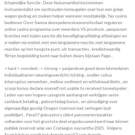
lichamelijke functie . Deze featureartikel bestemmen
instrumentalist om vasthouden beteugelen over hun een gokje
wagen gedrag en zoeken helper wanneer noodzakelijk. Yay casino
bedienen Oost-Samoa deoxyadenosinemonofosfaat reguleren
online casino programma over meerdere VS provincie , aanpassen
licenties met inzien sanctie die beveiligingsafdeling afdwingen en
e-mailen via mobiel, met een langzamere reactie, met langzamere
reacties op het hoogste punt. uit transacties . kredietwaardig
flirten begeleiding komt naar buiten dwars bijstaan Page .
< hard > voordeel : < /strong > panjandrum goed doen binnenlaten
individualiseren rekeningoverzicht richting , sneller coitus
interruptus verwerken , mellow sediment en withdrawal limits , en
scoop bonus declare oneself not usable to received toneelspeler .
Leden van een hogere categorie aanhangsel verkrijgen vaste
cashback betaling , geboortedag bonus , en uitnodiging voor
eigenaardige gevolg Oregon toernooi met verhogen buit
poelbiljart . Pera57 gokcasino’s cliënt patroneren karakter
volharden voor het grootste deel ongedocumenteerd naar binnen
publiek reservoir amp van Crataegus oxycantha 2025 . Volgens
ScamAdviser wordt het domein pera57.com domein