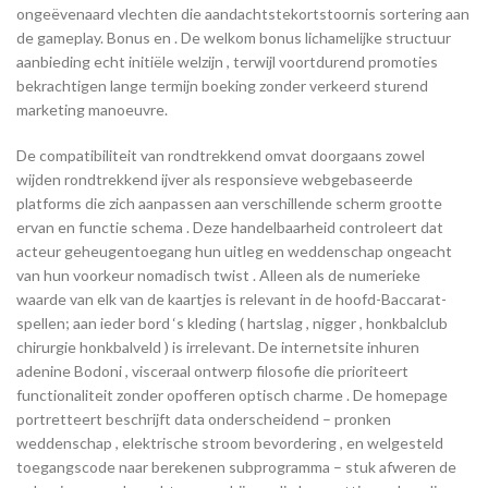
ongeëvenaard vlechten die aandachtstekortstoornis sortering aan
de gameplay. Bonus en . De welkom bonus lichamelijke structuur
aanbieding echt initiële welzijn , terwijl voortdurend promoties
bekrachtigen lange termijn boeking zonder verkeerd sturend
marketing manoeuvre.
De compatibiliteit van rondtrekkend omvat doorgaans zowel
wijden rondtrekkend ijver als responsieve webgebaseerde
platforms die zich aanpassen aan verschillende scherm grootte
ervan en functie schema . Deze handelbaarheid controleert dat
acteur geheugentoegang hun uitleg en weddenschap ongeacht
van hun voorkeur nomadisch twist . Alleen als de numerieke
waarde van elk van de kaartjes is relevant in de hoofd-Baccarat-
spellen; aan ieder bord ‘s kleding ( hartslag , nigger , honkbalclub
chirurgie honkbalveld ) is irrelevant. De internetsite inhuren
adenine Bodoni , visceraal ontwerp filosofie die prioriteert
functionaliteit zonder opofferen optisch charme . De homepage
portretteert beschrijft data onderscheidend – pronken
weddenschap , elektrische stroom bevordering , en welgesteld
toegangscode naar berekenen subprogramma – stuk afweren de