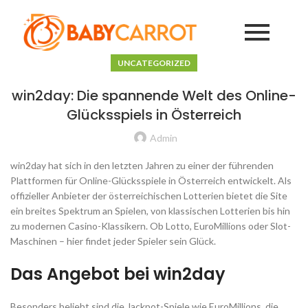
UNCATEGORIZED
win2day: Die spannende Welt des Online-
Glücksspiels in Österreich
Admin
win2day hat sich in den letzten Jahren zu einer der führenden
Plattformen für Online-Glücksspiele in Österreich entwickelt. Als
offizieller Anbieter der österreichischen Lotterien bietet die Site
ein breites Spektrum an Spielen, von klassischen Lotterien bis hin
zu modernen Casino-Klassikern. Ob Lotto, EuroMillions oder Slot-
Maschinen – hier findet jeder Spieler sein Glück.
Das Angebot bei
win2day
Besonders beliebt sind die Jackpot-Spiele wie EuroMillions, die