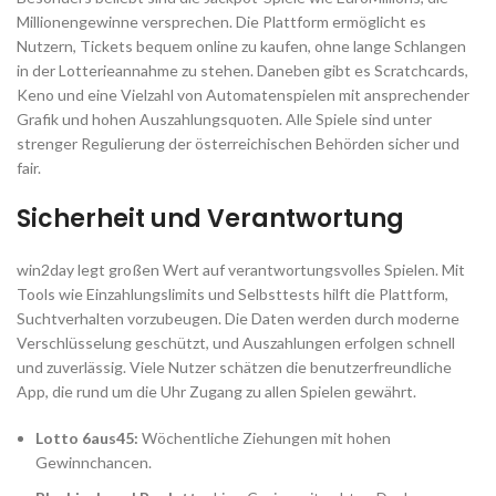
Millionengewinne versprechen. Die Plattform ermöglicht es
Nutzern, Tickets bequem online zu kaufen, ohne lange Schlangen
in der Lotterieannahme zu stehen. Daneben gibt es Scratchcards,
Keno und eine Vielzahl von Automatenspielen mit ansprechender
Grafik und hohen Auszahlungsquoten. Alle Spiele sind unter
strenger Regulierung der österreichischen Behörden sicher und
fair.
Sicherheit und Verantwortung
win2day legt großen Wert auf verantwortungsvolles Spielen. Mit
Tools wie Einzahlungslimits und Selbsttests hilft die Plattform,
Suchtverhalten vorzubeugen. Die Daten werden durch moderne
Verschlüsselung geschützt, und Auszahlungen erfolgen schnell
und zuverlässig. Viele Nutzer schätzen die benutzerfreundliche
App, die rund um die Uhr Zugang zu allen Spielen gewährt.
Lotto 6aus45:
Wöchentliche Ziehungen mit hohen
Gewinnchancen.