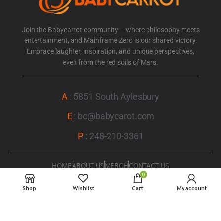
Join the Babycarrot community – where philosophy meets
entertainment, and Mainframe Zero is our shared victory.
Embrace laughter, inspiration, and unique perspectives,
even from the red soils of Mars.
A
: 5851 South Aylesbury
E
: bc@babycarot.com
P
: 248-210-3361
HOME
ABOUT US
MERCH
CONTACT US
0
Copyright ©Baby Carrot 2024. All rights reserved.
Shop
Wishlist
Cart
My account